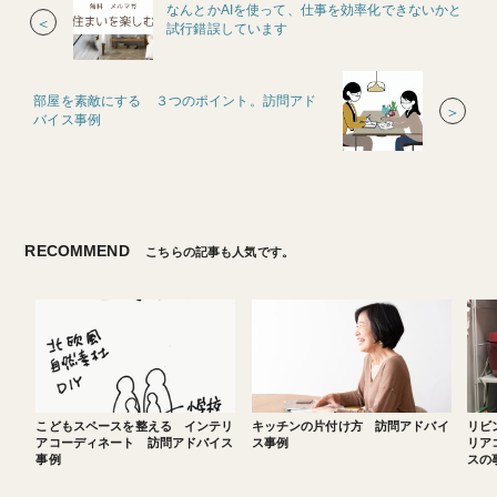
なんとかAIを使って、仕事を効率化できないかと
＜
試行錯誤しています
部屋を素敵にする ３つのポイント。訪問アド
＞
バイス事例
RECOMMEND
こちらの記事も人気です。
こどもスペースを整える インテリ
キッチンの片付け方 訪問アドバイ
リビ
アコーディネート 訪問アドバイス
ス事例
リア
事例
スの