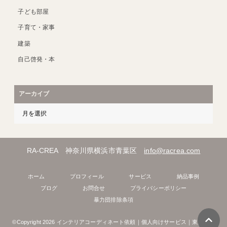
子ども部屋
子育て・家事
建築
自己啓発・本
アーカイブ
RA-CREA 神奈川県横浜市青葉区
info@racrea.com
ホーム
プロフィール
サービス
納品事例
ブログ
お問合せ
プライバシーポリシー
暴力団排除条項
©Copyright 2026
インテリアコーディネート依頼｜個人向けサービス｜東京｜横