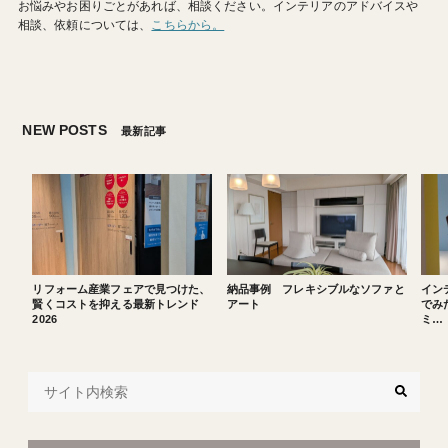
お悩みやお困りごとがあれば、相談ください。インテリアのアドバイスや
相談、依頼については、
こちらから。
NEW POSTS
最新記事
リフォーム産業フェアで見つけた、
納品事例 フレキシブルなソファと
イン
賢くコストを抑える最新トレンド
アート
でみた
2026
ミ…