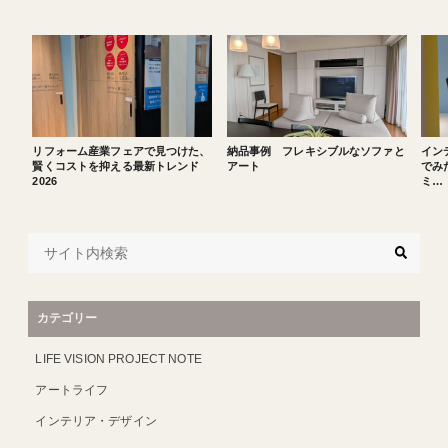
リフォーム産業フェアで見つけた、
納品事例 フレキシブルなソファと
イン
賢くコストを抑える最新トレンド
アート
でみた
2026
ミ…
カテゴリー
LIFE VISION PROJECT NOTE
アートライフ
インテリア・デザイン