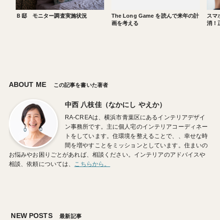
Ｂ邸 モニター調査実施状況
The Long Game を読んで来年の計
スマ
画を考える
消！
ABOUT ME
この記事を書いた著者
中西 八枝佳（なかにし やえか）
RA-CREAは、横浜市青葉区にあるインテリアデザイ
ン事務所です。主に個人宅のインテリアコーディネー
トをしています。住環境を整えることで、、幸せな時
間を増やすことをミッションとしています。住まいの
お悩みやお困りごとがあれば、相談ください。インテリアのアドバイスや
相談、依頼については、
こちらから。
NEW POSTS
最新記事