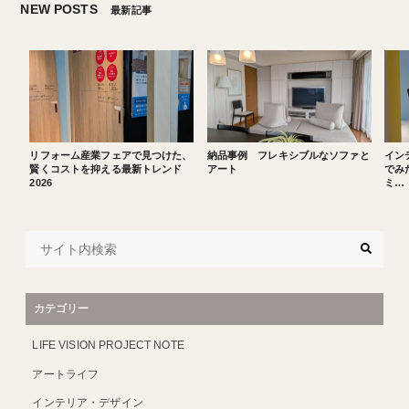
NEW POSTS
最新記事
リフォーム産業フェアで見つけた、
納品事例 フレキシブルなソファと
イン
賢くコストを抑える最新トレンド
アート
でみた
2026
ミ…
カテゴリー
LIFE VISION PROJECT NOTE
アートライフ
インテリア・デザイン