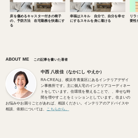
床を傷めるキャスター付きの椅子
幸福はスキル 自分で、自分を幸せ
リラ
の、予防方法 在宅勤務を快適にす
にするスキルを身に着ける
要性
る
ABOUT ME
この記事を書いた著者
中西 八枝佳（なかにし やえか）
RA-CREAは、横浜市青葉区にあるインテリアデザイ
ン事務所です。主に個人宅のインテリアコーディネー
トをしています。住環境を整えることで、、幸せな時
間を増やすことをミッションとしています。住まいの
お悩みやお困りごとがあれば、相談ください。インテリアのアドバイスや
相談、依頼については、
こちらから。