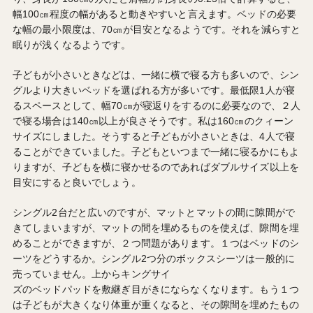
幅100㎝程度の幅があると動きやすいと言えます。ベッドの必要
な幅の最小限度は、70㎝が目安となるようです。それを減らすと
眠りが浅くなるようです。
子どもが小さいときなどは、一緒に横で寝る方も多いので、シン
グルより大きいベッドを選ばれる方が多いです。最低限1人が寝
るスペースとして、幅70㎝が寝返りをするのに必要なので、２人
で寝る場合は140㎝以上が良さそうです。私は160㎝のクィーン
サイズにしました。そうすると子どもが小さいときは、4人で寝
ることができていました。子どもといつまで一緒に寝るかにもよ
りますが、子どもを横に寝かせるのであればダブルサイズ以上を
目安にすると良いでしょう。
シングル2台だと広いのですが、マットとマットの間に隙間がで
きてしまいますが、マットの間を埋めるものを使えば、隙間を埋
めることができますが、２つ問題があります。１つはベッドのシ
ーツをどうするか。シングル2つ分のボックスシーツは一般的に
売っていません。上からキングサイ
ズのベッドパッドを敷継ぎ目がきにならなくなります。もう１つ
は子どもが大きくなり体重が重くなると、その隙間を埋めたもの