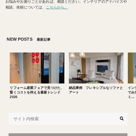
お悩みやお困りごとがあれば、相談ください。インテリアのアドバイスや
相談、依頼については、
こちらから。
NEW POSTS
最新記事
リフォーム産業フェアで見つけた、
納品事例 フレキシブルなソファと
イン
賢くコストを抑える最新トレンド
アート
でみた
2026
ミ…