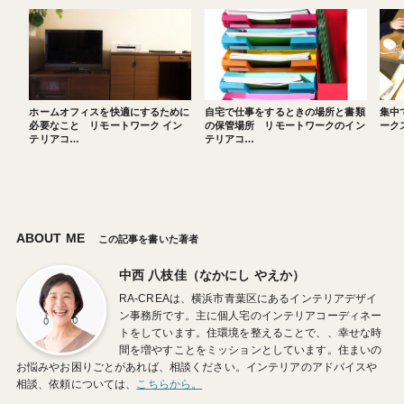
ホームオフィスを快適にするために
自宅で仕事をするときの場所と書類
集中
必要なこと リモートワーク イン
の保管場所 リモートワークのイン
ーク
テリアコ…
テリアコ…
ABOUT ME
この記事を書いた著者
中西 八枝佳（なかにし やえか）
RA-CREAは、横浜市青葉区にあるインテリアデザイ
ン事務所です。主に個人宅のインテリアコーディネー
トをしています。住環境を整えることで、、幸せな時
間を増やすことをミッションとしています。住まいの
お悩みやお困りごとがあれば、相談ください。インテリアのアドバイスや
相談、依頼については、
こちらから。