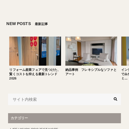
NEW POSTS
最新記事
リフォーム産業フェアで見つけた、
納品事例 フレキシブルなソファと
イン
賢くコストを抑える最新トレンド
アート
でみた
2026
ミ…
カテゴリー