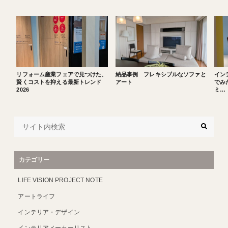
リフォーム産業フェアで見つけた、
納品事例 フレキシブルなソファと
イン
賢くコストを抑える最新トレンド
アート
でみた
2026
ミ…
カテゴリー
LIFE VISION PROJECT NOTE
アートライフ
インテリア・デザイン