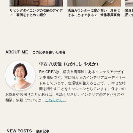
リビングダイニングの収納のアイデ
洗面カウンターに扉が無い 扉をつ
変形
ア 事例をまとめて紹介
けることはできる？ 造作家具事例
用で
ABOUT ME
この記事を書いた著者
中西 八枝佳（なかにし やえか）
RA-CREAは、横浜市青葉区にあるインテリアデザイ
ン事務所です。主に個人宅のインテリアコーディネー
トをしています。住環境を整えることで、、幸せな時
間を増やすことをミッションとしています。住まいの
お悩みやお困りごとがあれば、相談ください。インテリアのアドバイスや
相談、依頼については、
こちらから。
NEW POSTS
最新記事