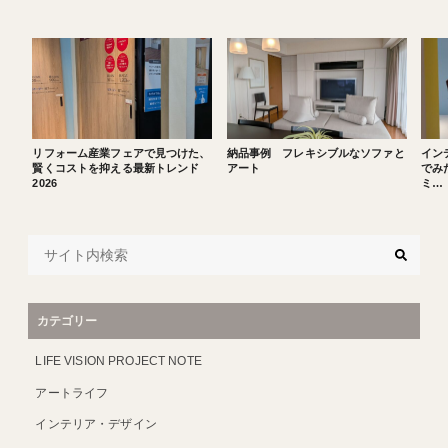
リフォーム産業フェアで見つけた、
納品事例 フレキシブルなソファと
イン
賢くコストを抑える最新トレンド
アート
でみた
2026
ミ…
カテゴリー
LIFE VISION PROJECT NOTE
アートライフ
インテリア・デザイン