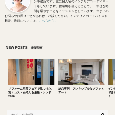
ン事務所です。主に個人宅のインテリアコーディネー
トをしています。住環境を整えることで、、幸せな時
間を増やすことをミッションとしています。住まいの
お悩みやお困りごとがあれば、相談ください。インテリアのアドバイスや
相談、依頼については、
こちらから。
NEW POSTS
最新記事
リフォーム産業フェアで見つけた、
納品事例 フレキシブルなソファと
イン
賢くコストを抑える最新トレンド
アート
でみた
2026
ミ…