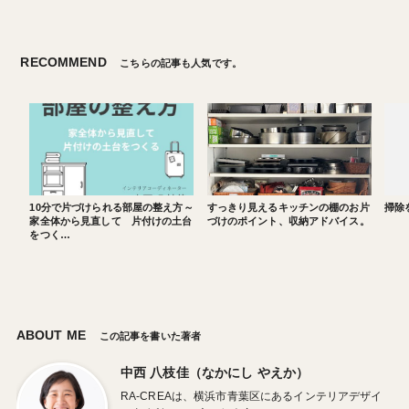
RECOMMEND
こちらの記事も人気です。
10分で片づけられる部屋の整え方～
すっきり見えるキッチンの棚のお片
掃除
家全体から見直して 片付けの土台
づけのポイント、収納アドバイス。
をつく…
ABOUT ME
この記事を書いた著者
中西 八枝佳（なかにし やえか）
RA-CREAは、横浜市青葉区にあるインテリアデザイ